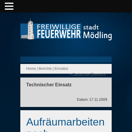
Home
|
Berichte
|
Einsätze
< Zurück zur Übersicht
Technischer Einsatz
Datum: 17.11.2009
Aufräumarbeiten