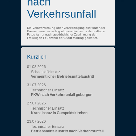
nach
Verkehrsunfall
Die Veröffentlichung oder Vervielfältigung aller unter der
Domain www.ffmoedling.at präsentierten Texte und/oder
Fotos ist nur nach ausdrücklicher Zustimmung der
Freiwilligen Feuerwehr der Stadt Mödling gestattet.
Kürzlich
01.08.2026
Schadstoffeinsatz
Vermeintlicher Betriebsmittelaustritt
31.07.2026
Technischer Einsatz
PKW nach Verkehrsunfall geborgen
27.07.2026
Technischer Einsatz
Kraneinsatz in Gumpoldskirchen
23.07.2026
Technischer Einsatz
Betriebsmittelaustritt nach Verkehrsunfall