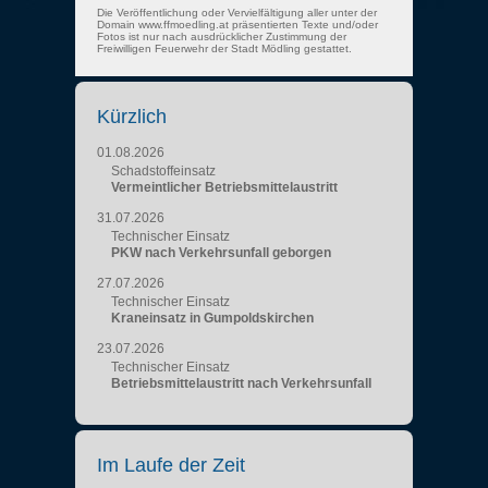
Die Veröffentlichung oder Vervielfältigung aller unter der
Domain www.ffmoedling.at präsentierten Texte und/oder
Fotos ist nur nach ausdrücklicher Zustimmung der
Freiwilligen Feuerwehr der Stadt Mödling gestattet.
Kürzlich
01.08.2026
Schadstoffeinsatz
Vermeintlicher Betriebsmittelaustritt
31.07.2026
Technischer Einsatz
PKW nach Verkehrsunfall geborgen
27.07.2026
Technischer Einsatz
Kraneinsatz in Gumpoldskirchen
23.07.2026
Technischer Einsatz
Betriebsmittelaustritt nach Verkehrsunfall
Im Laufe der Zeit