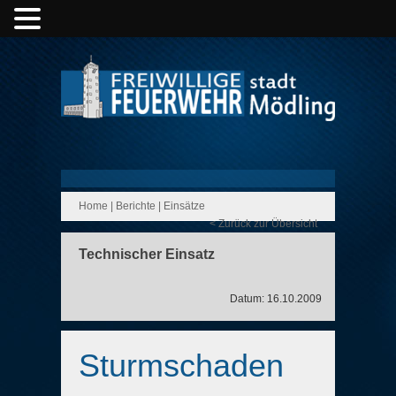
Home
|
Berichte
|
Einsätze
< Zurück zur Übersicht
Technischer Einsatz
Datum: 16.10.2009
Sturmschaden