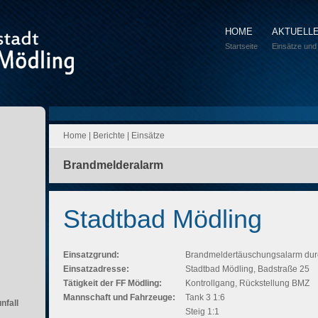
HOME
AKTUELL
Startseite
Einsätze und
Home
|
Berichte
|
Einsätze
Brandmelderalarm
Stadtbad Mödling
Einsatzgrund:
Brandmeldertäuschungsalarm dur
Einsatzadresse:
Stadtbad Mödling, Badstraße 25
Tätigkeit der FF Mödling:
Kontrollgang, Rückstellung BMZ
Mannschaft und Fahrzeuge:
Tank 3 1:6
nfall
Steig 1:1