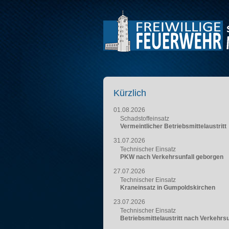
Kürzlich
01.08.2026
Schadstoffeinsatz
Vermeintlicher Betriebsmittelaustritt
31.07.2026
Technischer Einsatz
PKW nach Verkehrsunfall geborgen
27.07.2026
Technischer Einsatz
Kraneinsatz in Gumpoldskirchen
23.07.2026
Technischer Einsatz
Betriebsmittelaustritt nach Verkehrsu