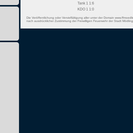
Tank 1 1:6
KDO 1 1:0
Die Veröffentlichung oder Vervielfältigung aller unter der Domain www.ffmoedli
nach ausdrücklicher Zustimmung der Freiwilligen Feuerwehr der Stadt Mödling 