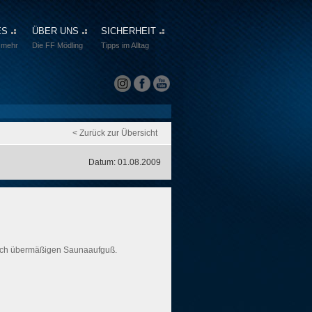
ES
ÜBER UNS
SICHERHEIT
 mehr
Die FF Mödling
Tipps im Alltag
< Zurück zur Übersicht
Datum: 01.08.2009
ch übermäßigen Saunaaufguß.