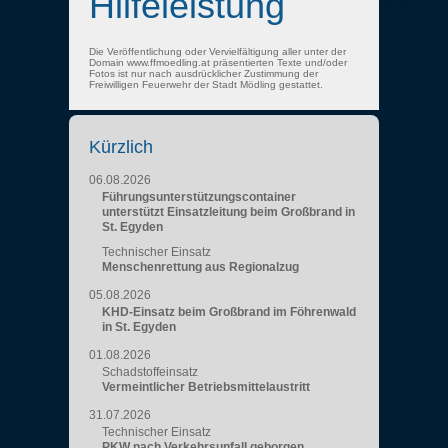
Hilfeleistung
Die Veröffentlichung oder Vervielfältigung aller unter der
Domain www.ffmoedling.at präsentierten Texte und/oder
Fotos ist nur nach ausdrücklicher Zustimmung der
Freiwilligen Feuerwehr der Stadt Mödling gestattet.
Kürzlich
06.08.2026
Führungsunterstützungscontainer
unterstützt Einsatzleitung beim Großbrand in
St. Egyden
Technischer Einsatz
Menschenrettung aus Regionalzug
05.08.2026
KHD-Einsatz beim Großbrand im Föhrenwald
in St. Egyden
01.08.2026
Schadstoffeinsatz
Vermeintlicher Betriebsmittelaustritt
31.07.2026
Technischer Einsatz
PKW nach Verkehrsunfall geborgen