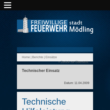
Home
|
Berichte
|
Einsätze
< Zurück zur Übersicht
Technischer Einsatz
Datum: 11.04.2009
Technische