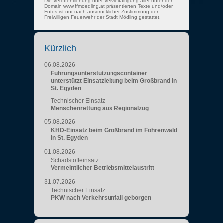
Die Veröffentlichung oder Vervielfältigung aller unter der
Domain www.ffmoedling.at präsentierten Texte und/oder
Fotos ist nur nach ausdrücklicher Zustimmung der
Freiwilligen Feuerwehr der Stadt Mödling gestattet.
Kürzlich
06.08.2026
Führungsunterstützungscontainer
unterstützt Einsatzleitung beim Großbrand in
St. Egyden
Technischer Einsatz
Menschenrettung aus Regionalzug
05.08.2026
KHD-Einsatz beim Großbrand im Föhrenwald
in St. Egyden
01.08.2026
Schadstoffeinsatz
Vermeintlicher Betriebsmittelaustritt
31.07.2026
Technischer Einsatz
PKW nach Verkehrsunfall geborgen