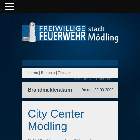
Home
|
Berichte
|
Einsätze
< Zurück zur Übersicht
Brandmelderalarm
Datum: 30.03.2009
City Center
Mödling