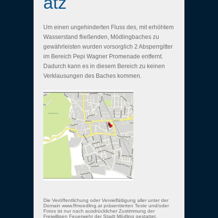
atz
Um einen ungehinderten Fluss des, mit erhöhtem
Wasserstand fließenden, Mödlingbaches zu
gewährleisten wurden vorsorglich 2 Absperrgitter
im Bereich Pepi Wagner Promenade entfernt.
Dadurch kann es in diesem Bereich zu keinen
Verklausungen des Baches kommen.
Die Veröffentlichung oder Vervielfältigung aller unter der
Domain www.ffmoedling.at präsentierten Texte und/oder
Fotos ist nur nach ausdrücklicher Zustimmung der
Freiwilligen Feuerwehr der Stadt Mödling gestattet.