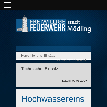
Home
|
Berichte
|
Einsätze
< Zurück zur Übersicht
Technischer Einsatz
Datum: 07.03.2009
Hochwassereins