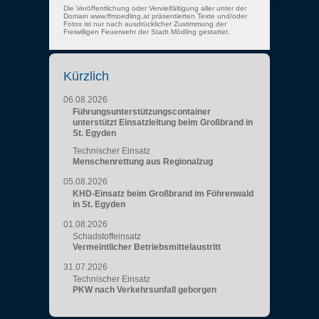
Die Veröffentlichung oder Vervielfältigung aller unter der
Domain www.ffmoedling.at präsentierten Texte und/oder
Fotos ist nur nach ausdrücklicher Zustimmung der
Freiwilligen Feuerwehr der Stadt Mödling gestattet.
Kürzlich
06.08.2026
Führungsunterstützungscontainer
unterstützt Einsatzleitung beim Großbrand in
St. Egyden
Technischer Einsatz
Menschenrettung aus Regionalzug
05.08.2026
KHD-Einsatz beim Großbrand im Föhrenwald
in St. Egyden
01.08.2026
Schadstoffeinsatz
Vermeintlicher Betriebsmittelaustritt
31.07.2026
Technischer Einsatz
PKW nach Verkehrsunfall geborgen