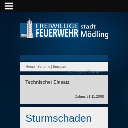
Home
|
Berichte
|
Einsätze
< Zurück zur Übersicht
Technischer Einsatz
Datum: 21.11.2008
Sturmschaden