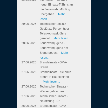
neuer Einsatz-T-Shirts an
die Feuerwehr Mödling
übergeben
Mehr
lesen...
29.06.2026
Technischer Einsatz -
Gestürzte Person über
Teleskopmastbühne
gerettet
Mehr lesen...
28.06.2026
Feuerwehrjugend -
Feuerwehrjugend am
Siegerpodest
Mehr
lesen...
27.06.2026
Brandeinsatz - GMA-
Brand
27.06.2026
Brandeinsatz - Kleinbus
brennt in Hauseinfahrt
Mehr lesen...
27.06.2026
Technischer Einsatz -
Wassergebrechen
27.06.2026
Technischer Einsatz -
Notöffnung-Tür
26.06.2026
Brandeinsatz - GMA-