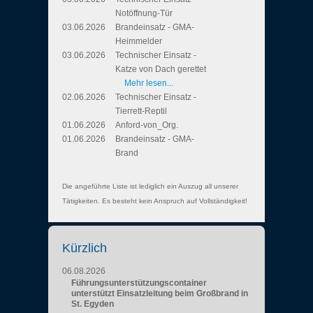
Notöffnung-Tür
03.06.2026
Brandeinsatz - GMA-
Heimmelder
03.06.2026
Technischer Einsatz -
Katze von Dach gerettet
Mehr lesen...
02.06.2026
Technischer Einsatz -
Tierrett-Reptil
01.06.2026
Anford-von_Org.
01.06.2026
Brandeinsatz - GMA-
Brand
Die angeführte Liste ist lediglich ein Auszug all unserer
Tätigkeiten. Es besteht kein Anspruch auf Vollständigkeit!
Kürzlich
06.08.2026
Führungsunterstützungscontainer
unterstützt Einsatzleitung beim Großbrand in
St. Egyden