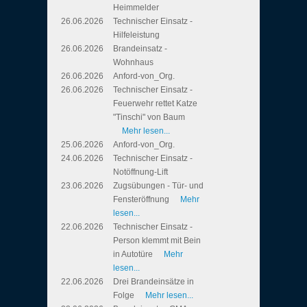
Heimmelder
26.06.2026
Technischer Einsatz -
Hilfeleistung
26.06.2026
Brandeinsatz -
Wohnhaus
26.06.2026
Anford-von_Org.
26.06.2026
Technischer Einsatz -
Feuerwehr rettet Katze
"Tinschi" von Baum
Mehr lesen...
25.06.2026
Anford-von_Org.
24.06.2026
Technischer Einsatz -
Notöffnung-Lift
23.06.2026
Zugsübungen - Tür- und
Fensteröffnung
Mehr
lesen...
22.06.2026
Technischer Einsatz -
Person klemmt mit Bein
in Autotüre
Mehr
lesen...
22.06.2026
Drei Brandeinsätze in
Folge
Mehr lesen...