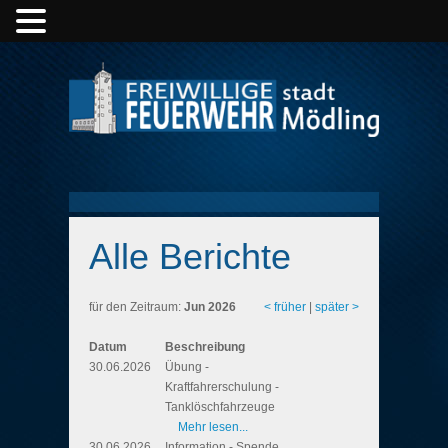
Alle Berichte
für den Zeitraum:
Jun 2026
< früher
|
später >
Datum
Beschreibung
30.06.2026
Übung -
Kraftfahrerschulung -
Tanklöschfahrzeuge
Mehr lesen...
30.06.2026
Information - Spende