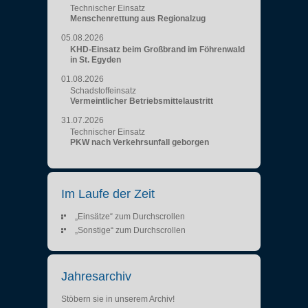
Technischer Einsatz
Menschenrettung aus Regionalzug
05.08.2026
KHD-Einsatz beim Großbrand im Föhrenwald
in St. Egyden
01.08.2026
Schadstoffeinsatz
Vermeintlicher Betriebsmittelaustritt
31.07.2026
Technischer Einsatz
PKW nach Verkehrsunfall geborgen
Im Laufe der Zeit
„Einsätze“ zum Durchscrollen
„Sonstige“ zum Durchscrollen
Jahresarchiv
Stöbern sie in unserem Archiv!