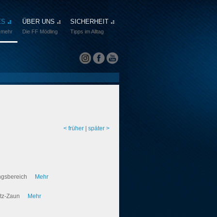
ES
ÜBER UNS
SICHERHEIT
 mehr
Die FF Mödling
Tipps im Alltag
< früher
|
später >
ungsbereich
Mehr
atz-Zaun
Mehr