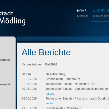
HOME
AKTUELL
Startseite
Einsätze und
Alle Berichte
brand in
für den Zeitraum:
Mai 2026
Datum
Beschreibung
31.05.2026
Brandeinsatz - Innenraum
31.05.2026
Technischer Einsatz - Notöffnung-Tür
renwald
30.05.2026
Technischer Einsatz - Verkehrsunfall im Kreuz
lesen...
29.05.2026
Technischer Einsatz - PKW durchbrach Sportpl
lesen...
29.05.2026
Brandeinsatz - GMA-Brand