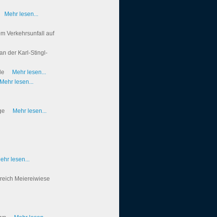
Mehr lesen...
em Verkehrsunfall auf
n der Karl-Stingl-
le
Mehr lesen...
Mehr lesen...
uge
Mehr lesen...
ehr lesen...
reich Meiereiwiese