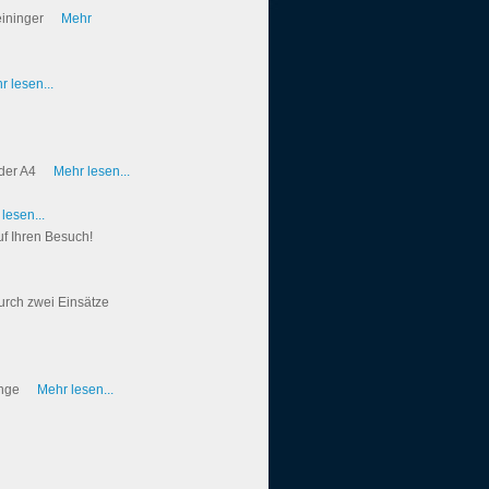
eininger
Mehr
r lesen...
 der A4
Mehr lesen...
lesen...
auf Ihren Besuch!
urch zwei Einsätze
ange
Mehr lesen...