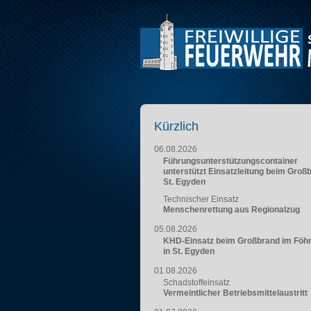
Kürzlich
06.08.2026
Führungsunterstützungscontainer
unterstützt Einsatzleitung beim Groß
St. Egyden
Technischer Einsatz
Menschenrettung aus Regionalzug
05.08.2026
KHD-Einsatz beim Großbrand im Föh
in St. Egyden
01.08.2026
Schadstoffeinsatz
Vermeintlicher Betriebsmittelaustritt