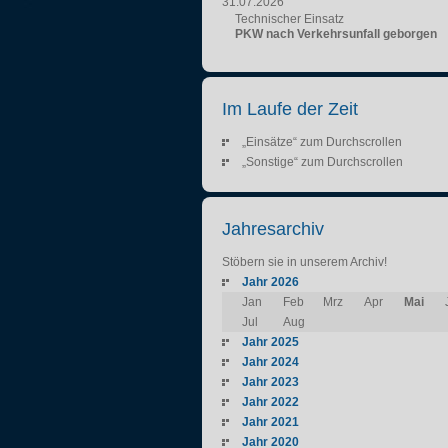
31.07.2026
Technischer Einsatz
PKW nach Verkehrsunfall geborgen
Im Laufe der Zeit
„Einsätze“ zum Durchscrollen
„Sonstige“ zum Durchscrollen
Jahresarchiv
Stöbern sie in unserem Archiv!
Jahr 2026
Jan
Feb
Mrz
Apr
Mai
Jul
Aug
Jahr 2025
Jahr 2024
Jahr 2023
Jahr 2022
Jahr 2021
Jahr 2020