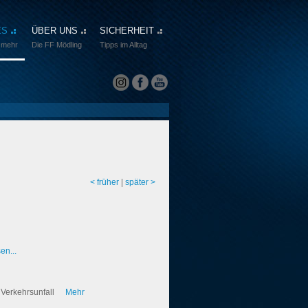
ES
ÜBER UNS
SICHERHEIT
 mehr
Die FF Mödling
Tipps im Alltag
< früher
|
später >
en...
 Verkehrsunfall
Mehr