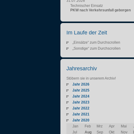
31.07.2026
Technischer Einsatz
PKW nach Verkehrsunfall geborgen
Im Laufe der Zeit
„Einsätze“ zum Durchscrollen
„Sonstige“ zum Durchscrollen
Jahresarchiv
Stöbern sie in unserem Archiv!
Jahr 2026
Jahr 2025
Jahr 2024
Jahr 2023
Jahr 2022
Jahr 2021
Jahr 2020
Jan
Feb
Mrz
Apr
Mai
Jul
Aug
Sep
Okt
Nov