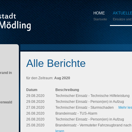
HOME
AKTUELL
Startseite
Einsätze und
Alle Berichte
brand in
für den Zeitraum:
Aug 2020
Datum
Beschreibung
29.08.2020
Technischer Einsatz - Technische Hilfeleistung
29.08.2020
Technischer Einsatz - Person(en) in Aufzug
renwald
27.08.2020
Technischer Einsatz - Sturmschaden
Mehr les
26.08.2020
Brandeinsatz - TUS-Alarm
26.08.2020
Technischer Einsatz - Person(en) in Aufzug
25.08.2020
Brandeinsatz - Vermuteter Fahrzeugbrand nach
lesen...