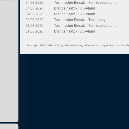
04.08.2020
Technischer Einsatz - Fahrzeugbergung
04.08.2020
Brandeinsatz - TUS-Alarm
04.08.2020
Brandeinsatz - TUS-Alarm
03.08.2020
Technischer Einsatz - Tierrettung
03.08.2020
Technischer Einsatz - Fahrzeugbergung
01.08.2020
Brandeinsatz - TUS-Alarm
Die angeführte Liste ist lediglich ein Auszug all unserer Tätigkeiten. Es besteh