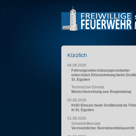
Kürzlich
06.08.2026
Führungsunterstützungscontainer
unterstützt Einsatzleitung beim Groß
St. Egyden
Technischer Einsatz
Menschenrettung aus Regionalzug
05.08.2026
KHD-Einsatz beim Großbrand im Föh
in St. Egyden
01.08.2026
Schadstoffeinsatz
Vermeintlicher Betriebsmittelaustritt