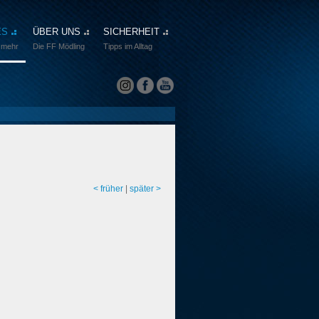
ES
ÜBER UNS
SICHERHEIT
 mehr
Die FF Mödling
Tipps im Alltag
< früher
|
später >