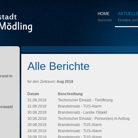
HOME
AKTUELL
Startseite
Einsätze und
Alle Berichte
brand in
für den Zeitraum:
Aug 2018
Datum
Beschreibung
31.08.2018
Technischer Einsatz - Türöffnung
31.08.2018
Brandeinsatz - TUS-Alarm
renwald
30.08.2018
Brandeinsatz - Landw. Objekt
30.08.2018
Technischer Einsatz - Person(en) in Aufzug
30.08.2018
Brandeinsatz - TUS-Alarm
28.08.2018
Brandeinsatz - TUS-Alarm
28.08.2018
Brandeinsatz - TUS-Alarm