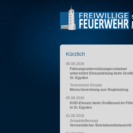
Kürzlich
06.08.2026
Führungsunterstützungscontainer
unterstützt Einsatzleitung beim Groß
St. Egyden
Technischer Einsatz
Menschenrettung aus Regionalzug
05.08.2026
KHD-Einsatz beim Großbrand im Föh
in St. Egyden
01.08.2026
Schadstoffeinsatz
Vermeintlicher Betriebsmittelaustritt