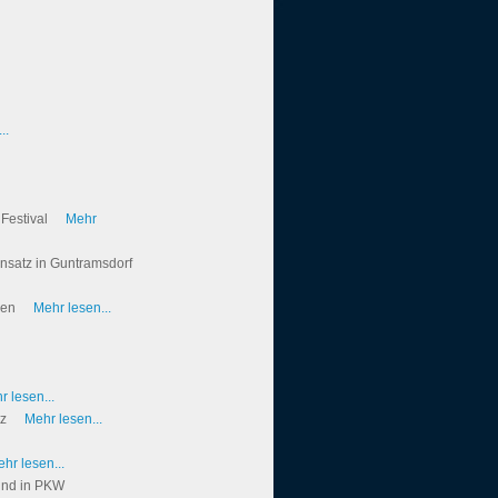
..
Festival
Mehr
insatz in Guntramsdorf
igen
Mehr lesen...
r lesen...
tz
Mehr lesen...
hr lesen...
kind in PKW