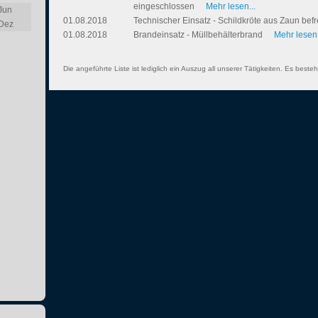
eingeschlossen
Mehr lesen...
Jun
01.08.2018
Technischer Einsatz - Schildkröte aus Zaun befr
Dez
01.08.2018
Brandeinsatz - Müllbehälterbrand
Mehr lesen.
Die angeführte Liste ist lediglich ein Auszug all unserer Tätigkeiten. Es besteh