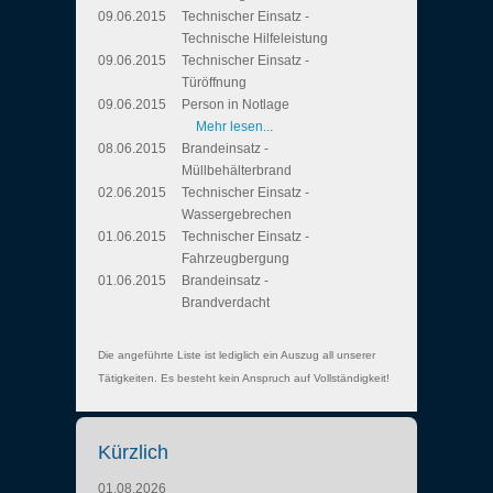
09.06.2015
Technischer Einsatz -
Technische Hilfeleistung
09.06.2015
Technischer Einsatz -
Türöffnung
09.06.2015
Person in Notlage
Mehr lesen...
08.06.2015
Brandeinsatz -
Müllbehälterbrand
02.06.2015
Technischer Einsatz -
Wassergebrechen
01.06.2015
Technischer Einsatz -
Fahrzeugbergung
01.06.2015
Brandeinsatz -
Brandverdacht
Die angeführte Liste ist lediglich ein Auszug all unserer
Tätigkeiten. Es besteht kein Anspruch auf Vollständigkeit!
Kürzlich
01.08.2026