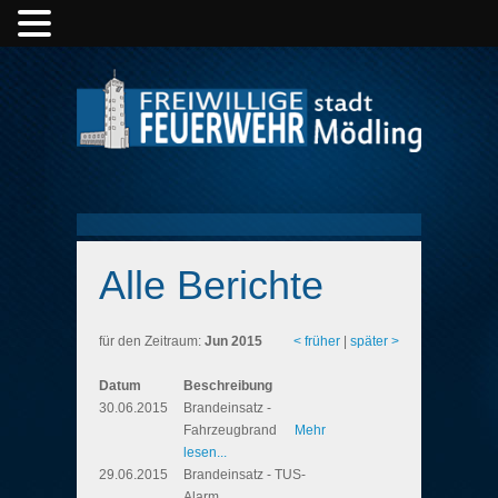
Alle Berichte
für den Zeitraum:
Jun 2015
< früher
|
später >
Datum
Beschreibung
30.06.2015
Brandeinsatz -
Fahrzeugbrand
Mehr
lesen...
29.06.2015
Brandeinsatz - TUS-
Alarm