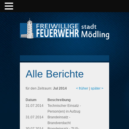
Alle Berichte
für den Zeitraum:
Jul 2014
< früher
|
später >
Datum
Beschreibung
31.07.2014
Technischer Einsatz -
Person(en) in Aufzug
31.07.2014
Brandeinsatz -
Brandverdacht
30.07.2014
Brandeinsatz - TUS-