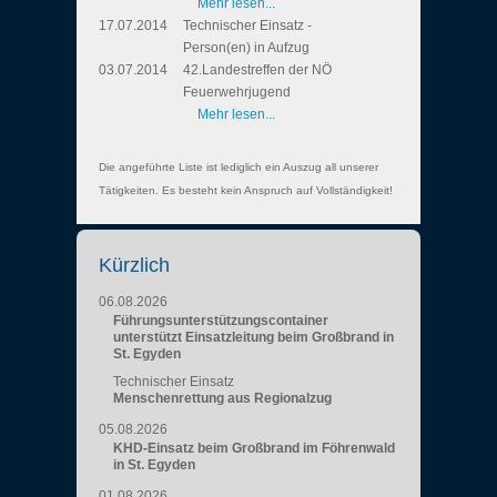
Mehr lesen...
17.07.2014
Technischer Einsatz -
Person(en) in Aufzug
03.07.2014
42.Landestreffen der NÖ
Feuerwehrjugend
Mehr lesen...
Die angeführte Liste ist lediglich ein Auszug all unserer
Tätigkeiten. Es besteht kein Anspruch auf Vollständigkeit!
Kürzlich
06.08.2026
Führungsunterstützungscontainer
unterstützt Einsatzleitung beim Großbrand in
St. Egyden
Technischer Einsatz
Menschenrettung aus Regionalzug
05.08.2026
KHD-Einsatz beim Großbrand im Föhrenwald
in St. Egyden
01.08.2026