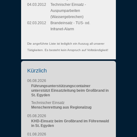
04.03.2012
Technischer Einsatz -
Auspumparbeiten
(Wassergebrechen)
02.03.2012
Brandeinsatz - TUS- od.
Infranet-Alarm
Die angeführte Liste ist lediglich ein Auszug all unserer
Tätigkeiten. Es besteht kein Anspruch auf Vollständigkeit!
Kürzlich
06.08.2026
Führungsunterstützungscontainer
unterstützt Einsatzleitung beim Großbrand in
St. Egyden
Technischer Einsatz
Menschenrettung aus Regionalzug
05.08.2026
KHD-Einsatz beim Großbrand im Föhrenwald
in St. Egyden
01.08.2026