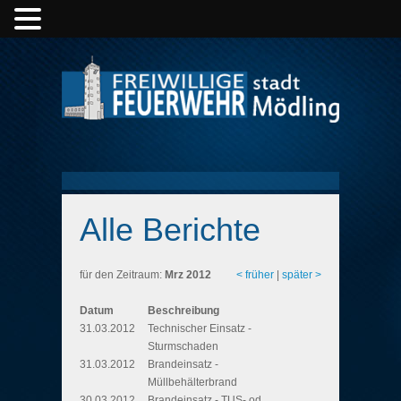
Alle Berichte
für den Zeitraum:
Mrz 2012
< früher
|
später >
Datum
Beschreibung
31.03.2012
Technischer Einsatz -
Sturmschaden
31.03.2012
Brandeinsatz -
Müllbehälterbrand
30.03.2012
Brandeinsatz - TUS- od.