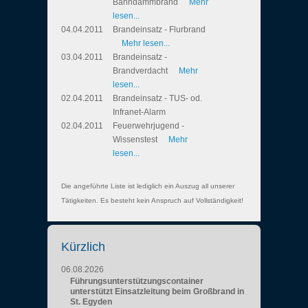
Bahndammbrand
Mehr
lesen...
04.04.2011
Brandeinsatz - Flurbrand
Mehr lesen...
03.04.2011
Brandeinsatz -
Brandverdacht
Mehr
lesen...
02.04.2011
Brandeinsatz - TUS- od.
Infranet-Alarm
02.04.2011
Feuerwehrjugend -
Wissenstest
Mehr
lesen...
Die angeführte Liste ist lediglich ein Auszug all unserer
Tätigkeiten. Es besteht kein Anspruch auf Vollständigkeit!
Kürzlich
06.08.2026
Führungsunterstützungscontainer
unterstützt Einsatzleitung beim Großbrand in
St. Egyden