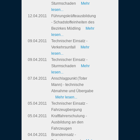
Sturmschaden
Mehr
lesen...
12.04.2011
Führungskräfteausbildung
- Schadstoffeinheiten des
Bezirkes Mödling
Mehr
lesen...
09.04.2011
Technischer Einsatz -
Verkehrsunfall
Mehr
lesen...
09.04.2011
Technischer Einsatz -
Sturmschaden
Mehr
lesen...
07.04.2011
Anschlagpunkt (Toter
Mann) - technische
Abnahme und Übergabe
Mehr lesen...
05.04.2011
Technischer Einsatz -
Fahrzeugbergung
05.04.2011
Kraftfahrerschulung -
Ausbildung an den
Fahrzeugen
04.04.2011
Brandeinsatz -