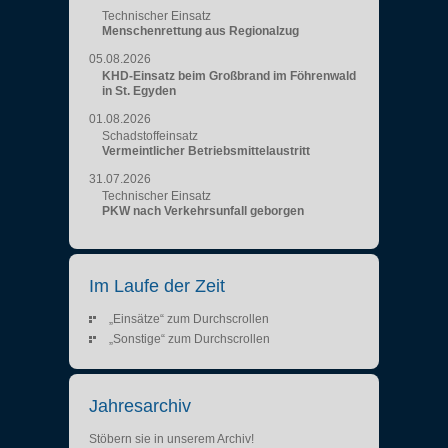
Technischer Einsatz
Menschenrettung aus Regionalzug
05.08.2026
KHD-Einsatz beim Großbrand im Föhrenwald
in St. Egyden
01.08.2026
Schadstoffeinsatz
Vermeintlicher Betriebsmittelaustritt
31.07.2026
Technischer Einsatz
PKW nach Verkehrsunfall geborgen
Im Laufe der Zeit
„Einsätze“ zum Durchscrollen
„Sonstige“ zum Durchscrollen
Jahresarchiv
Stöbern sie in unserem Archiv!