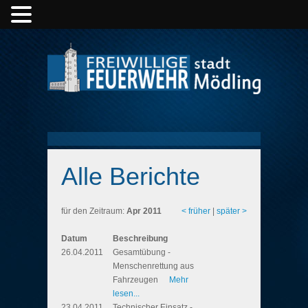
Alle Berichte
für den Zeitraum:
Apr 2011
< früher
|
später >
Datum
Beschreibung
26.04.2011
Gesamtübung -
Menschenrettung aus
Fahrzeugen
Mehr
lesen...
23.04.2011
Technischer Einsatz -